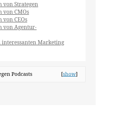
n von Strategen
en von CMOs
n von CEOs
n von Agentur-
u interessanten Marketing
tegen Podcasts
[
show
]