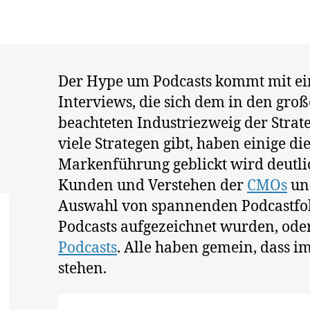
0
2
0
Der Hype um Podcasts kommt mit ein
Interviews, die sich dem in den gr
beachteten Industriezweig der Strate
viele Strategen gibt, haben einige di
Markenführung geblickt wird deutlic
Kunden und Verstehen der
CMOs
u
Auswahl von spannenden Podcastfolge
Podcasts aufgezeichnet wurden, ode
Podcasts
. Alle haben gemein, dass i
stehen.