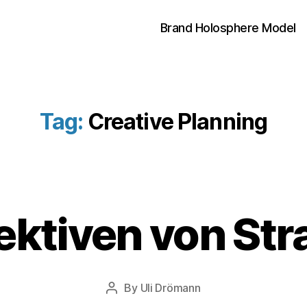
Brand Holosphere Model
Tag:
Creative Planning
4
ektiven von Str
.
J
u
n
Post
By
Uli Drömann
e
Post
date
2
author