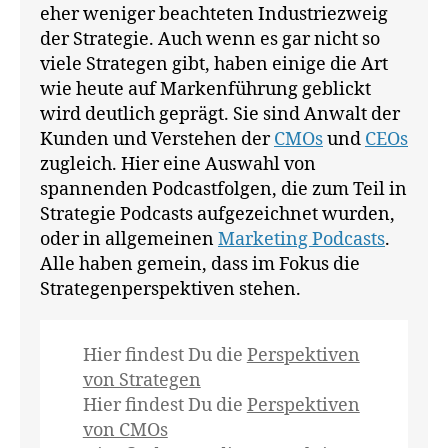
n
eher weniger beachteten Industriezweig
ni
der Strategie. Auch wenn es gar nicht so
n
viele Strategen gibt, haben einige die Art
g
,
wie heute auf Markenführung geblickt
C
wird deutlich geprägt. Sie sind Anwalt der
S
Kunden und Verstehen der
CMOs
und
CEOs
O
,
zugleich. Hier eine Auswahl von
Fr
a
spannenden Podcastfolgen, die zum Teil in
n
Strategie Podcasts aufgezeichnet wurden,
k
oder in allgemeinen
Marketing Podcasts
.
W
Alle haben gemein, dass im Fokus die
ol
Strategenperspektiven stehen.
fr
a
m
Hier findest Du die
Perspektiven
,
von Strategen
Is
Hier findest Du die
Perspektiven
a
b
von CMOs