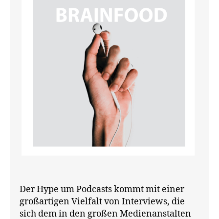
F
g
O
y
,
O
C
D
hr
P
is
O
D
to
C
p
A
h
S
T
K
S
or
it
tk
e
,
C
re
at
iv
Der Hype um Podcasts kommt mit einer
e
großartigen Vielfalt von Interviews, die
Pl
sich dem in den großen Medienanstalten
a