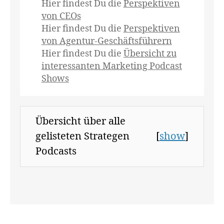
el
Hier findest Du die
Perspektiven
le
von CEOs
S
Hier findest Du die
Perspektiven
c
von Agentur-Geschäftsführern
h
Hier findest Du die
Übersicht zu
n
interessanten Marketing Podcast
el
Shows
lb
ü
g
el
Übersicht über alle
,
J
gelisteten Strategen
[
show
]
u
Podcasts
n
g
v
o
n
M
at