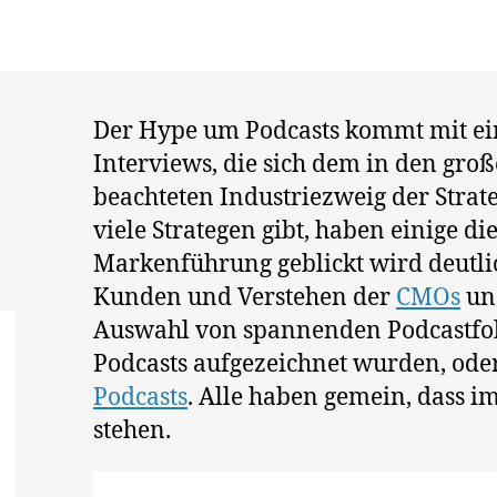
0
2
0
Der Hype um Podcasts kommt mit ein
Interviews, die sich dem in den gr
beachteten Industriezweig der Strate
viele Strategen gibt, haben einige di
Markenführung geblickt wird deutlic
Kunden und Verstehen der
CMOs
u
Auswahl von spannenden Podcastfolge
Podcasts aufgezeichnet wurden, ode
Podcasts
. Alle haben gemein, dass i
stehen.