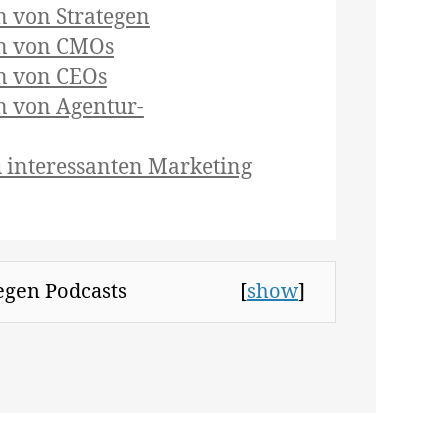
n von Strategen
en von CMOs
n von CEOs
n von Agentur-
u interessanten Marketing
tegen Podcasts
[
show
]