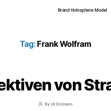
Brand Holosphere Model
Tag:
Frank Wolfram
4
ektiven von Str
.
J
u
n
Post
By
Uli Drömann
e
Post
date
2
author