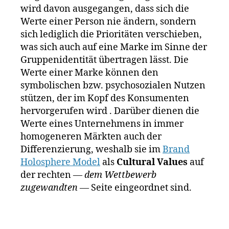
rk
wird davon ausgegangen, dass sich die
e
Werte einer Person nie ändern, sondern
n
sich lediglich die Prioritäten verschieben,
f
was sich auch auf eine Marke im Sinne der
ü
Gruppenidentität übertragen lässt. Die
h
Werte einer Marke können den
r
symbolischen bzw. psychosozialen Nutzen
u
n
stützen, der im Kopf des Konsumenten
g
,
hervorgerufen wird . Darüber dienen die
M
Werte eines Unternehmens in immer
a
homogeneren Märkten auch der
rk
Differenzierung, weshalb sie im
Brand
e
Holosphere Model
als
Cultural Values
auf
n
der rechten
— dem Wettbewerb
w
zugewandten —
Seite eingeordnet sind.
e
rt
e
,
M