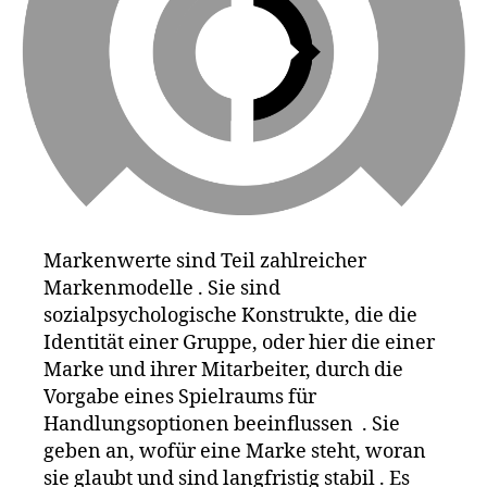
a
,
G
o
o
gl
e
,
ik
e
a
,
L
e
Markenwerte sind Teil zahlreicher
g
Markenmodelle . Sie sind
o
,
le
sozialpsychologische Konstrukte, die die
vi
Identität einer Gruppe, oder hier die einer
s
,
Marke und ihrer Mitarbeiter, durch die
Li
Vorgabe eines Spielraums für
st
Handlungsoptionen beeinflussen . Sie
e
,
geben an, wofür eine Marke steht, woran
M
sie glaubt und sind langfristig stabil . Es
a