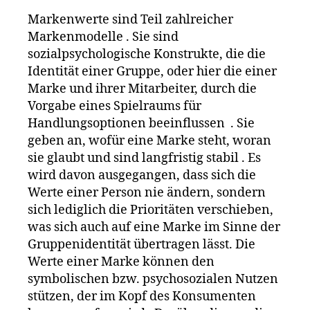
M
e
Markenwerte sind Teil zahlreicher
a
g
Markenmodelle . Sie sind
rk
o
,
e
le
sozialpsychologische Konstrukte, die die
n
vi
Identität einer Gruppe, oder hier die einer
f
s
,
Marke und ihrer Mitarbeiter, durch die
ü
Li
Vorgabe eines Spielraums für
h
st
Handlungsoptionen beeinflussen . Sie
r
e
,
geben an, wofür eine Marke steht, woran
u
M
sie glaubt und sind langfristig stabil . Es
n
a
g
,
rk
wird davon ausgegangen, dass sich die
M
e
Werte einer Person nie ändern, sondern
a
n
sich lediglich die Prioritäten verschieben,
rk
f
was sich auch auf eine Marke im Sinne der
e
ü
Gruppenidentität übertragen lässt. Die
n
h
Werte einer Marke können den
f
r
symbolischen bzw. psychosozialen Nutzen
ü
u
h
n
stützen, der im Kopf des Konsumenten
r
g
,