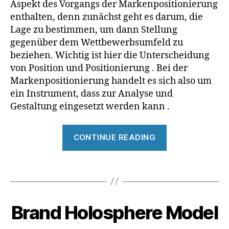
si
Id
Aspekt des Vorgangs der Markenpositionierung
g
e
enthalten, denn zunächst geht es darum, die
n
,
n
Lage zu bestimmen, um dann Stellung
B
ti
gegenüber dem Wettbewerbsumfeld zu
r
t
beziehen. Wichtig ist hier die Unterscheidung
a
ä
von Position und Positionierung . Bei der
n
ts
Markenpositionierung handelt es sich also um
d
o
K
ein Instrument, dass zur Analyse und
ri
e
e
Gestaltung eingesetzt werden kann .
y
,
n
B
ti
“Markenposit
r
CONTINUE READING
e
a
rt
n
e
Tags
d
M
1
M
a
6
a
rk
.
n
A
e
Brand Holosphere Model
Categories
B
J
a
n
R
n
u
A
g
f
f