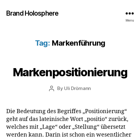
d
Pl
Brand Holosphere
a
Menu
n
ni
n
Tag:
Markenführung
B
g
,
a
B
1
e
r
7.
tz
a
Markenpositionierung
Categories
A
M
g
n
L
a
e
L
d
G
y
Post
n
,
P
By
Uli Drömann
Post
E
2
date
B
o
M
author
0
r
si
E
2
I
a
ti
Die Bedeutung des Begriffes „Positionierung“
N
0
n
o
geht auf das lateinische Wort „positio“ zurück,
d
ni
welches mit „Lage“ oder „Stellung“ übersetzt
D
n
werden kann. Darin ist schon ein wesentlicher
e
g
,