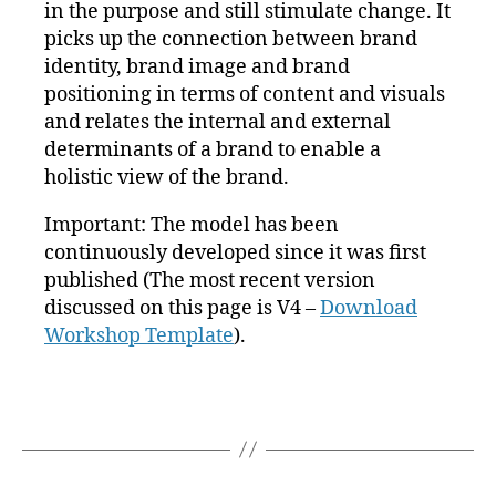
o
d
ti
in the purpose and still stimulate change. It
w
V
o
picks up the connection between brand
nl
al
ni
identity, brand image and brand
o
u
e
positioning in terms of content and visuals
a
e
r
and relates the internal and external
d
,
s
,
u
determinants of a brand to enable a
D
C
n
u
o
g
holistic view of the brand.
n
c
c
a
Important: The model has been
k
-
continuously developed since it was first
er
C
published (The most recent version
,
ol
discussed on this page is V4 –
Download
h
a
,
Workshop Template
).
ol
d
is
hl
ti
,
c
di
Tags
b
1
s
r
6
n
a
.
e