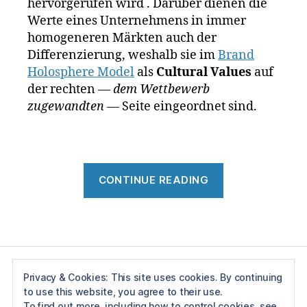
hervorgerufen wird . Darüber dienen die
u
M
Werte eines Unternehmens in immer
n
a
homogeneren Märkten auch der
g
,
rk
Differenzierung, weshalb sie im
Brand
M
e
Holosphere Model
als
Cultural Values
auf
a
n
der rechten
— dem Wettbewerb
rk
w
zugewandten —
Seite eingeordnet sind.
e
e
n
rt
m
e
,
o
M
d
c
“Markenwert
CONTINUE READING
el
K
l
,
in
M
s
Tags
a
e
rk
y
,
e
n
n
2
Privacy & Cookies: This site uses cookies. By continuing
p
6
,
to use this website, you agree to their use.
Impressum
o
N
To find out more, including how to control cookies, see