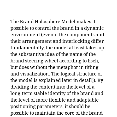
L
Pl
e
,
M
S
a
B
a
n
a
rk
ni
y
e
The Brand Holosphere Model makes it
n
er
n
possible to control the brand in a dynamic
g
,
,
f
environment (even if the components and
B
B
ü
their arrangement and interlocking differ
r
ei
h
fundamentally, the model at least takes up
a
s
r
the substantive idea of the name of the
n
pi
u
d
el
brand steering wheel according to Esch,
n
P
e
,
g
,
but does without the metaphor in titling
o
B
M
and visualization. The logical structure of
si
M
a
the model is explained later in detail)). By
ti
W
rk
dividing the content into the level of a
o
,
e
long-term stable identity of the brand and
ni
B
n
the level of more flexible and adaptable
n
r
p
g
,
a
positioning parameters, it should be
o
D
n
si
possible to maintain the core of the brand