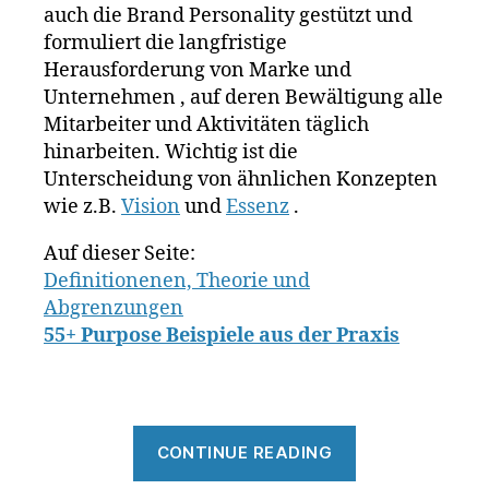
u
auch die Brand Personality gestützt und
d
e
n
formuliert die langfristige
o
M
g
,
a
Herausforderung von Marke und
m
rk
Unternehmen , auf deren Bewältigung alle
a
e
Mitarbeiter und Aktivitäten täglich
rk
n
hinarbeiten. Wichtig ist die
e
w
Unterscheidung von ähnlichen Konzepten
n
e
z
wie z.B.
Vision
und
Essenz
.
rt
w
e
,
e
Auf dieser Seite:
S
c
Definitionenen, Theorie und
o
k
,
Abgrenzungen
n
M
y
,
55+ Purpose Beispiele aus der Praxis
c
s
D
p
o
o
n
ti
“Purpose
al
fy
CONTINUE READING
d
&
,