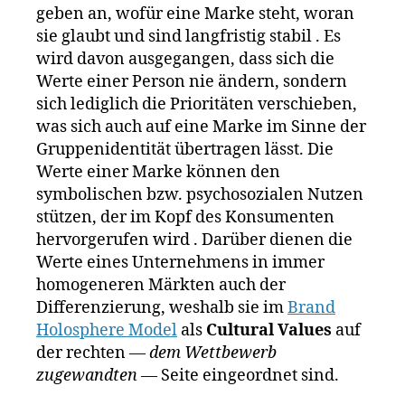
o
geben an, wofür eine Marke steht, woran
T
M
h
sie glaubt und sind langfristig stabil . Es
el
a
n
e
rk
wird davon ausgegangen, dass sich die
D
k
e
Werte einer Person nie ändern, sondern
e
o
n
sich lediglich die Prioritäten verschieben,
e
m
f
was sich auch auf eine Marke im Sinne der
r
,
ü
Gruppenidentität übertragen lässt. Die
e
,
U
h
K
Werte einer Marke können den
n
r
r
symbolischen bzw. psychosozialen Nutzen
t
u
a
e
n
stützen, der im Kopf des Konsumenten
ft
r
g
,
hervorgerufen wird . Darüber dienen die
H
n
M
Werte eines Unternehmens in immer
ei
e
a
homogeneren Märkten auch der
n
h
rk
Differenzierung, weshalb sie im
Brand
z
,
m
e
L
Holosphere Model
als
Cultural Values
auf
e
n
e
der rechten
— dem Wettbewerb
n
w
g
zugewandten —
Seite eingeordnet sind.
sf
e
o
,
ü
rt