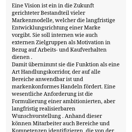
fi
Eine Vision ist ein in die Zukunft
n
pi
ni
e
el
gerichteter Bestandteil vieler
ti
r
e
,
Markenmodelle, welcher die langfristige
o
al
B
Entwicklungsrichtung einer Marke
n
El
M
vorgibt. Sie soll internen wie auch
e
e
W
externen Zielgruppen als Motivation in
n
,
c
,
di
Bezug auf Arbeits- und Kaufverhalten
tr
B
s
dienen .
ic
r
n
Damit übernimmt sie die Funktion als eine
,
a
e
M
n
Art Handlungskorridor, der auf alle
y
,
a
d
Bereiche anwendbar ist und
D
rk
V
markenkonformes Handeln fördert. Eine
o
e
al
wesentliche Anforderung ist die
v
n
u
Formulierung einer ambitionierten, aber
e
,
a
e
F
langfristig realisierbaren
u
s
,
o
Wunschvorstellung . Anhand dieser
sr
C
r
ic
o
können Mitarbeiter auch Bereiche und
d
,
h
c
Kompetenzen identifizieren, die von der