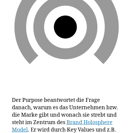
O
n
,
p
sr
N
V
a
E
ic
is
t
N
h
io
a
T
t
S
n
,
g
u
V
vi
o
n
I
si
ni
S
g
,
o
a
,
I
M
n
O
P
a
N
st
o
rk
a
rs
e
t
c
n
e
h
p
m
e
,
o
e
S
si
n
c
Der Purpose beantwortet die Frage
ti
t
,
hl
danach, warum es das Unternehmen bzw.
o
Z
e
die Marke gibt und wonach sie strebt und
ni
al
c
steht im Zentrum des
Brand Holosphere
e
a
h
r
Model
. Er wird durch Key Values und z.B.
n
t