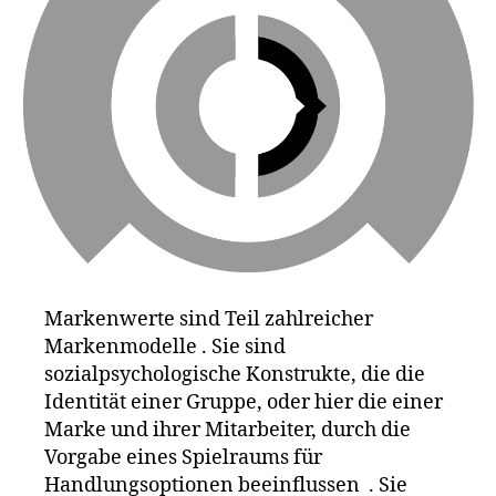
M
e
u
a
k
n
rk
a
,
g
e
G
v
n
o
s
vi
o
P
si
gl
u
o
e
,
r
n
,
ik
p
N
e
o
e
a
,
s
tf
L
e
,
li
e
ik
Markenwerte sind Teil zahlreicher
x
,
g
e
Markenmodelle . Sie sind
P
o
,
a
,
u
le
sozialpsychologische Konstrukte, die die
In
r
vi
Identität einer Gruppe, oder hier die einer
t
p
s
,
Marke und ihrer Mitarbeiter, durch die
el
o
Li
Vorgabe eines Spielraums für
,
s
st
J
Handlungsoptionen beeinflussen . Sie
e
,
e
,