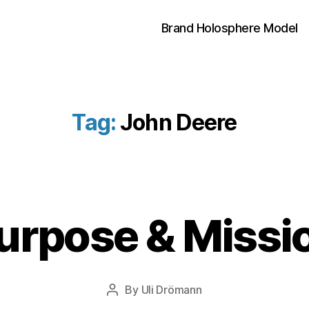
Brand Holosphere Model
Tag:
John Deere
1
3
urpose & Missi
.
J
u
n
Post
By
Uli Drömann
Post
e
date
author