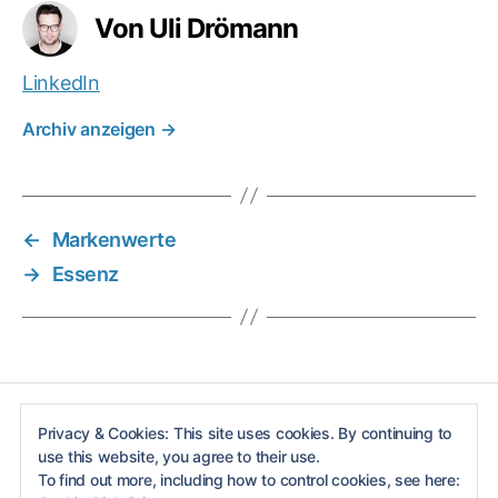
u
Von Uli Drömann
n
g
,
LinkedIn
M
a
Archiv anzeigen
→
r
k
e
n
k
←
Markenwerte
e
→
Essenz
r
n
,
M
a
r
k
e
Privacy & Cookies: This site uses cookies. By continuing to
n
use this website, you agree to their use.
Impressum
To find out more, including how to control cookies, see here:
m