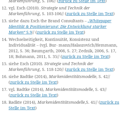
ä
Markenführung
, S. 106
// (
zurück zu Stelle im Text
)
t
vgl. Esch (2010).
Strategie und Technik der
s
Markenführung
, S. 103-106
// (
zurück zu Stelle im Text
)
o
siehe dazu Esch the Brand Consultants –
„Whitepaper
ri
Identität & Positionierung: Die Entwicklung starker
e
Marken“
S.9
// (
zurück zu Stelle im Text
)
n
Wechselseitigkeit, Kontinuität, Konsistenz und
ti
Individualität – (vgl. Bur- mann/Halaszovich/Hemmann,
e
2012, S. 36; Baumgarth, 2008, S. 27; Zednik, 2006, S. 17,
rt
18; Bohmann, 2011, S. 35
// (
zurück zu Stelle im Text
)
e
siehe Esch (2010).
Strategie und Technik der
M
Markenführung
, S. 118-120
// (
zurück zu Stelle im Text
)
a
siehe Radtke (2014),
Markenidentitätsmodelle
, S. 42
//
r
(
zurück zu Stelle im Text
)
k
vgl. Radtke (2014),
Markenidentitätsmodelle
, S. 43
//
e
(
zurück zu Stelle im Text
)
n
Radkte (2014),
Markenidentitätsmodelle
,S. 41
// (
zurück zu
f
Stelle im Text
)
ü
h
Schlagwörter
r