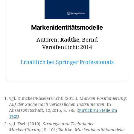
B
r
a
n
Markenidentitätsmodelle
d
M
Autoren:
Radtke
, Bernd
a
Veröffentlicht: 2014
n
a
Erhältlich bei Springer Professionals
g
e
m
e
n
t
,
vgl. Duncker/Röseler/Fichtl (2015).
Marken-Positionierung:
B
Auf der Suche nach verlässlichen Instrumenten
. In
r
Absatzwirtschaft, 12/2015, S. 78
// (
zurück zu Stelle im
Text
)
a
n
vgl. Esch (2010).
Strategie und Technik der
d
Markenführung
, S. 101; Radtke,
Markenidentitätsmodelle