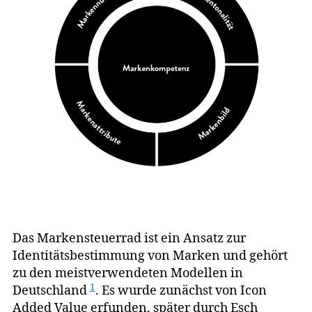
E
RI
N
G
W
H
E
E
L
Das Markensteuerrad ist ein Ansatz zur
Identitätsbestimmung von Marken und gehört
zu den meistverwendeten Modellen in
1
Deutschland
. Es wurde zunächst von Icon
Added Value erfunden, später durch Esch