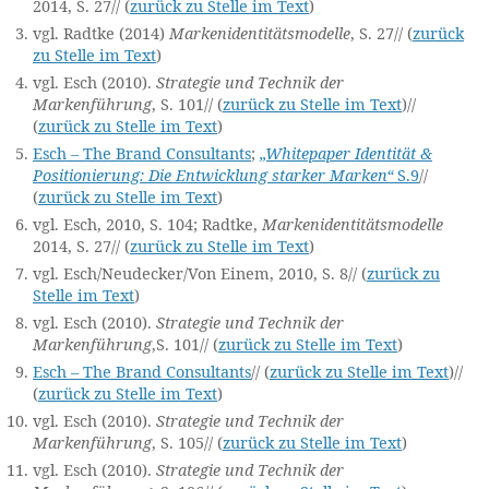
2014, S. 27
// (
zurück zu Stelle im Text
)
M
o
vgl. Radtke (2014)
Markenidentitätsmodelle
, S. 27
// (
zurück
zu Stelle im Text
)
d
el
vgl. Esch (2010).
Strategie und Technik der
,
Markenführung
, S. 101
// (
zurück zu Stelle im Text
)
//
(
zurück zu Stelle im Text
)
E
s
Esch – The Brand Consultants
;
„Whitepaper Identität &
Positionierung: Die Entwicklung starker Marken“
S.9
//
c
(
zurück zu Stelle im Text
)
h
,
E
vgl. Esch, 2010, S. 104; Radtke,
Markenidentitätsmodelle
2014, S. 27
// (
zurück zu Stelle im Text
)
s
s
vgl. Esch/Neudecker/Von Einem, 2010, S. 8
// (
zurück zu
Stelle im Text
)
e
n
vgl. Esch (2010).
Strategie und Technik der
z
,
Markenführung
,S. 101
// (
zurück zu Stelle im Text
)
Id
Esch – The Brand Consultants
// (
zurück zu Stelle im Text
)
//
e
(
zurück zu Stelle im Text
)
n
vgl. Esch (2010).
Strategie und Technik der
ti
Markenführung
, S. 105
// (
zurück zu Stelle im Text
)
t
vgl. Esch (2010).
Strategie und Technik der