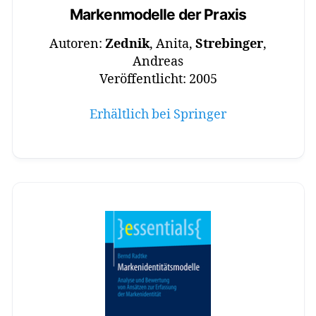
Markenmodelle der Praxis
Autoren:
Zednik
, Anita,
Strebinger
,
Andreas
Veröffentlicht: 2005
Erhältlich bei Springer
B
a
si
c
s
,