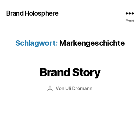
Brand Holosphere
Menü
Schlagwort:
Markengeschichte
1
9
.
Brand Story
Kategorien
B
J
R
u
A
N
n
Veröffentlichungsdatum
Von
Uli Drömann
Beitragsautor
D
i
S
2
T
0
O
R
2
Y
0