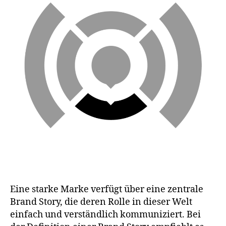
B
r
a
n
d
N
a
rr
Eine starke Marke verfügt über eine zentrale
a
ti
Brand Story, die deren Rolle in dieser Welt
v
einfach und verständlich kommuniziert. Bei
e
,