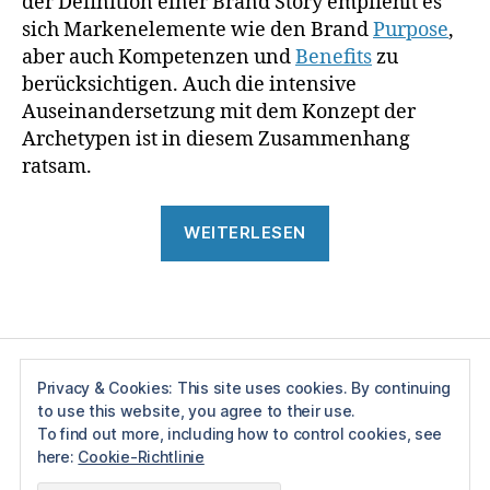
der Definition einer Brand Story empfiehlt es
B
sich Markenelemente wie den Brand
Purpose
,
r
aber auch Kompetenzen und
Benefits
zu
a
berücksichtigen. Auch die intensive
n
Auseinandersetzung mit dem Konzept der
d
Archetypen ist in diesem Zusammenhang
S
t
ratsam.
o
r
„Brand
WEITERLESEN
y
,
Story“
M
a
Schlagwörter
r
k
e
n
Privacy & Cookies: This site uses cookies. By continuing
g
to use this website, you agree to their use.
Impressum
e
To find out more, including how to control cookies, see
s
here:
Cookie-Richtlinie
c