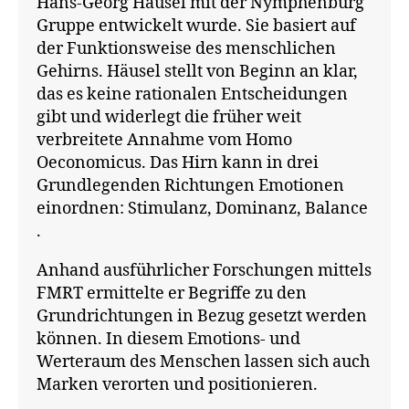
Hans-Georg Häusel mit der Nymphenburg
a
p
,
Gruppe entwickelt wurde. Sie basiert auf
Li
der Funktionsweise des menschlichen
m
Gehirns. Häusel stellt von Beginn an klar,
bi
das es keine rationalen Entscheidungen
c
gibt und widerlegt die früher weit
S
verbreitete Annahme vom Homo
y
Oeconomicus. Das Hirn kann in drei
st
e
Grundlegenden Richtungen Emotionen
m
einordnen: Stimulanz, Dominanz, Balance
,
.
Li
m
Anhand ausführlicher Forschungen mittels
bi
FMRT ermittelte er Begriffe zu den
c
Grundrichtungen in Bezug gesetzt werden
T
können. In diesem Emotions- und
y
Werteraum des Menschen lassen sich auch
p
Marken verorten und positionieren.
e
s
,