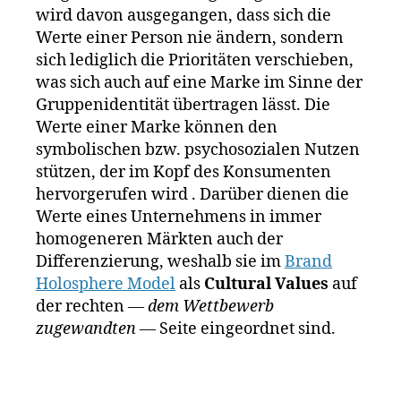
rk
wird davon ausgegangen, dass sich die
e
Werte einer Person nie ändern, sondern
n
sich lediglich die Prioritäten verschieben,
f
was sich auch auf eine Marke im Sinne der
ü
Gruppenidentität übertragen lässt. Die
h
Werte einer Marke können den
r
symbolischen bzw. psychosozialen Nutzen
u
n
stützen, der im Kopf des Konsumenten
g
,
hervorgerufen wird . Darüber dienen die
M
Werte eines Unternehmens in immer
a
homogeneren Märkten auch der
rk
Differenzierung, weshalb sie im
Brand
e
Holosphere Model
als
Cultural Values
auf
n
der rechten
— dem Wettbewerb
w
zugewandten —
Seite eingeordnet sind.
e
rt
e
,
M