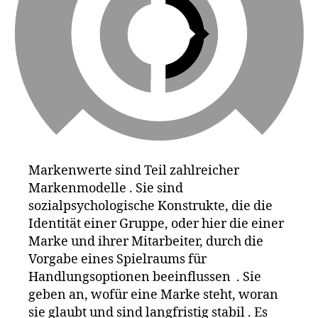
a
,
G
o
o
gl
e
,
ik
e
a
,
L
e
Markenwerte sind Teil zahlreicher
g
Markenmodelle . Sie sind
o
,
le
sozialpsychologische Konstrukte, die die
vi
Identität einer Gruppe, oder hier die einer
s
,
Marke und ihrer Mitarbeiter, durch die
Li
Vorgabe eines Spielraums für
st
Handlungsoptionen beeinflussen . Sie
e
,
geben an, wofür eine Marke steht, woran
M
sie glaubt und sind langfristig stabil . Es
a