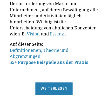
g
,
a
Herausforderung von Marke und
m
rk
Unternehmen , auf deren Bewältigung alle
a
e
Mitarbeiter und Aktivitäten täglich
rk
n
hinarbeiten. Wichtig ist die
e
w
Unterscheidung von ähnlichen Konzepten
n
e
z
wie z.B.
Vision
und
Essenz
.
rt
w
e
,
e
Auf dieser Seite:
S
c
Definitionenen, Theorie und
o
k
,
Abgrenzungen
n
M
y
,
55+ Purpose Beispiele aus der Praxis
c
s
D
p
o
o
n
ti
„Purpose
al
fy
WEITERLESEN
d
&
,
s
,
Mission“
st
M
Schlagwörter
a
is