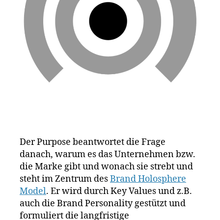
N
h
a
T
t
S
g
u
V
o
n
I
ni
S
g
,
a
,
I
M
O
P
a
N
o
rk
rs
e
c
n
h
p
e
,
o
S
si
c
Der Purpose beantwortet die Frage
ti
hl
danach, warum es das Unternehmen bzw.
o
e
die Marke gibt und wonach sie strebt und
ni
c
steht im Zentrum des
Brand Holosphere
e
h
r
Model
. Er wird durch Key Values und z.B.
t
u
auch die Brand Personality gestützt und
e
n
formuliert die langfristige
M