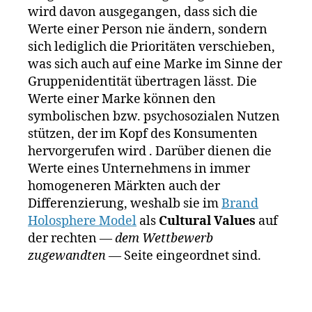
n
rk
wird davon ausgegangen, dass sich die
D
e
Werte einer Person nie ändern, sondern
e
n
sich lediglich die Prioritäten verschieben,
e
f
was sich auch auf eine Marke im Sinne der
r
ü
Gruppenidentität übertragen lässt. Die
e
,
h
K
Werte einer Marke können den
r
r
symbolischen bzw. psychosozialen Nutzen
u
a
n
stützen, der im Kopf des Konsumenten
ft
g
,
hervorgerufen wird . Darüber dienen die
H
M
Werte eines Unternehmens in immer
ei
a
homogeneren Märkten auch der
n
rk
Differenzierung, weshalb sie im
Brand
z
,
e
L
Holosphere Model
als
Cultural Values
auf
n
e
der rechten
— dem Wettbewerb
w
g
zugewandten —
Seite eingeordnet sind.
e
o
,
rt
le
e
,
vi
M
s
,