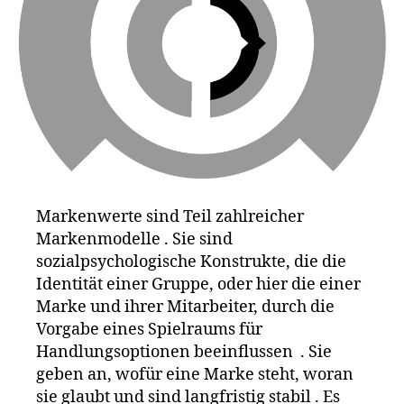
a
,
g
G
v
o
s
o
P
gl
u
e
,
r
ik
p
e
o
a
,
s
L
e
,
e
ik
Markenwerte sind Teil zahlreicher
g
e
Markenmodelle . Sie sind
o
,
a
,
le
sozialpsychologische Konstrukte, die die
In
vi
Identität einer Gruppe, oder hier die einer
t
s
,
Marke und ihrer Mitarbeiter, durch die
el
Li
Vorgabe eines Spielraums für
,
st
J
Handlungsoptionen beeinflussen . Sie
e
,
o
geben an, wofür eine Marke steht, woran
M
h
sie glaubt und sind langfristig stabil . Es
a