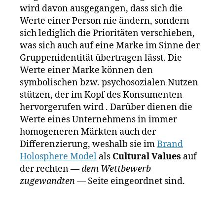
rk
wird davon ausgegangen, dass sich die
e
Werte einer Person nie ändern, sondern
n
sich lediglich die Prioritäten verschieben,
f
was sich auch auf eine Marke im Sinne der
ü
Gruppenidentität übertragen lässt. Die
h
Werte einer Marke können den
r
symbolischen bzw. psychosozialen Nutzen
u
n
stützen, der im Kopf des Konsumenten
g
,
hervorgerufen wird . Darüber dienen die
M
Werte eines Unternehmens in immer
a
homogeneren Märkten auch der
rk
Differenzierung, weshalb sie im
Brand
e
Holosphere Model
als
Cultural Values
auf
n
der rechten
— dem Wettbewerb
w
zugewandten —
Seite eingeordnet sind.
e
rt
e
,
M