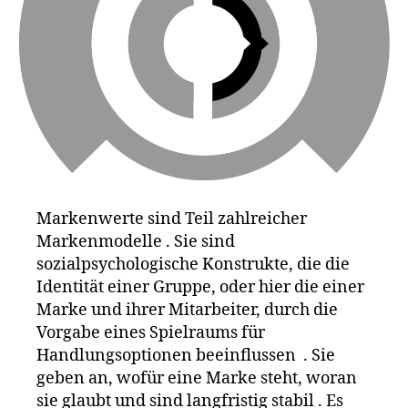
a
,
G
o
o
gl
e
,
ik
e
a
,
L
e
Markenwerte sind Teil zahlreicher
g
Markenmodelle . Sie sind
o
,
le
sozialpsychologische Konstrukte, die die
vi
Identität einer Gruppe, oder hier die einer
s
,
Marke und ihrer Mitarbeiter, durch die
Li
Vorgabe eines Spielraums für
st
Handlungsoptionen beeinflussen . Sie
e
,
geben an, wofür eine Marke steht, woran
M
sie glaubt und sind langfristig stabil . Es
a