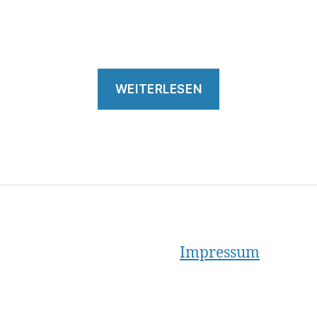
„Purpose
WEITERLESEN
&
Mission“
rter
Impressum