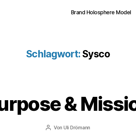
Brand Holosphere Model
Schlagwort:
Sysco
1
3
urpose & Missi
.
J
u
n
Veröffentlichungsdatum
Von
Uli Drömann
Beitragsautor
i